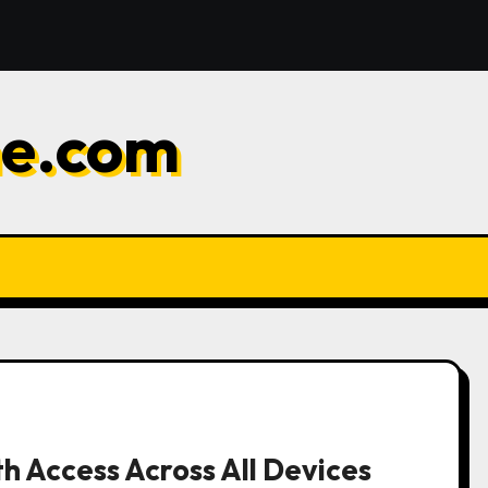
ne.com
 Access Across All Devices