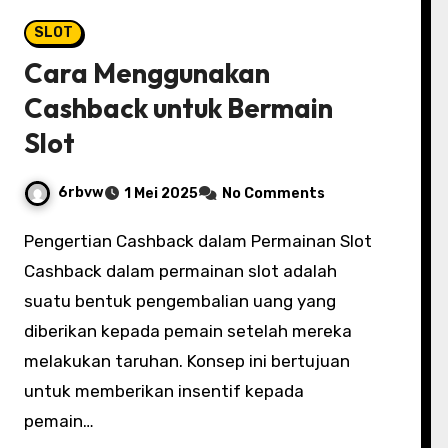
SLOT
Cara Menggunakan
Cashback untuk Bermain
Slot
6rbvw
1 Mei 2025
No Comments
Pengertian Cashback dalam Permainan Slot
Cashback dalam permainan slot adalah
suatu bentuk pengembalian uang yang
diberikan kepada pemain setelah mereka
melakukan taruhan. Konsep ini bertujuan
untuk memberikan insentif kepada
pemain…