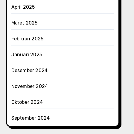
April 2025
Maret 2025
Februari 2025
Januari 2025
Desember 2024
November 2024
Oktober 2024
September 2024