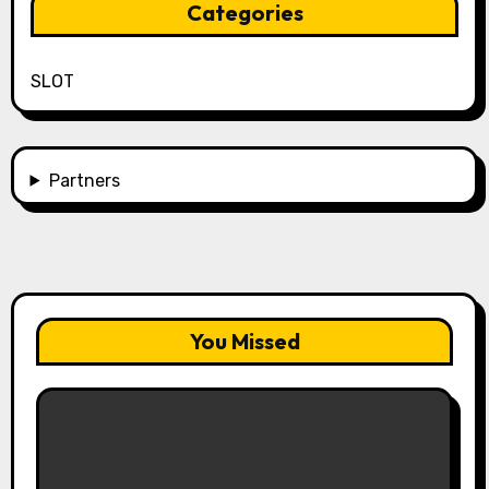
Categories
SLOT
Partners
You Missed