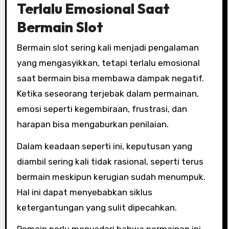
Terlalu Emosional Saat
Bermain Slot
Bermain slot sering kali menjadi pengalaman
yang mengasyikkan, tetapi terlalu emosional
saat bermain bisa membawa dampak negatif.
Ketika seseorang terjebak dalam permainan,
emosi seperti kegembiraan, frustrasi, dan
harapan bisa mengaburkan penilaian.
Dalam keadaan seperti ini, keputusan yang
diambil sering kali tidak rasional, seperti terus
bermain meskipun kerugian sudah menumpuk.
Hal ini dapat menyebabkan siklus
ketergantungan yang sulit dipecahkan.