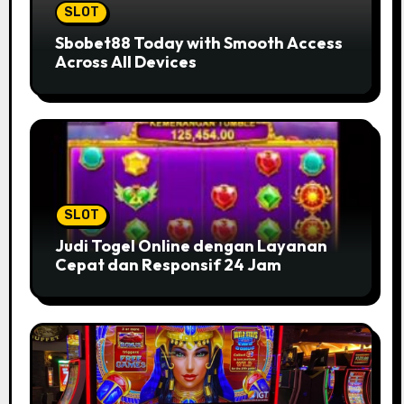
SLOT
Sbobet88 Today with Smooth Access
Across All Devices
SLOT
Judi Togel Online dengan Layanan
Cepat dan Responsif 24 Jam