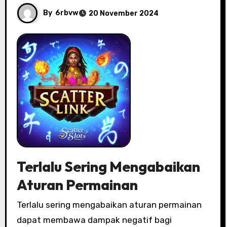
By
6rbvw
20 November 2024
Terlalu Sering Mengabaikan
Aturan Permainan
Terlalu sering mengabaikan aturan permainan
dapat membawa dampak negatif bagi