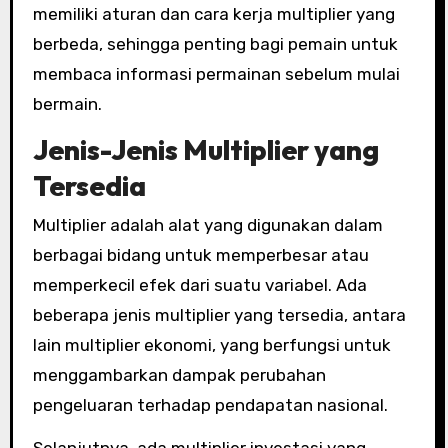
memiliki aturan dan cara kerja multiplier yang
berbeda, sehingga penting bagi pemain untuk
membaca informasi permainan sebelum mulai
bermain.
Jenis-Jenis Multiplier yang
Tersedia
Multiplier adalah alat yang digunakan dalam
berbagai bidang untuk memperbesar atau
memperkecil efek dari suatu variabel. Ada
beberapa jenis multiplier yang tersedia, antara
lain multiplier ekonomi, yang berfungsi untuk
menggambarkan dampak perubahan
pengeluaran terhadap pendapatan nasional.