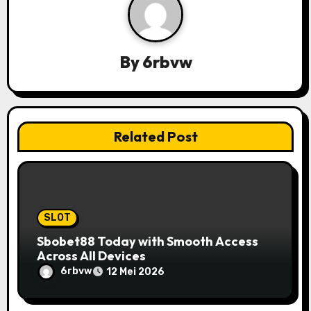
i
p
By
6rbvw
o
s
Related Post
SLOT
Sbobet88 Today with Smooth Access
Across All Devices
6rbvw
12 Mei 2026