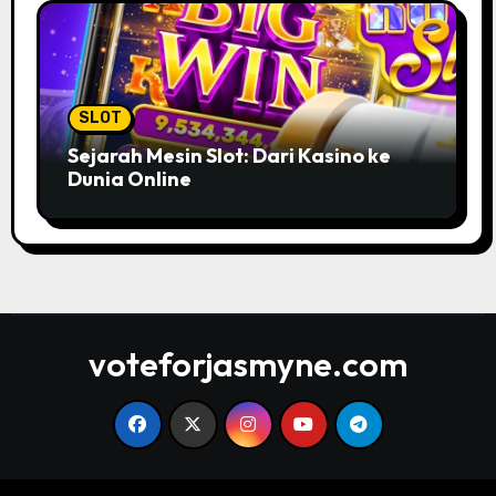
SLOT
Sejarah Mesin Slot: Dari Kasino ke
Dunia Online
voteforjasmyne.com