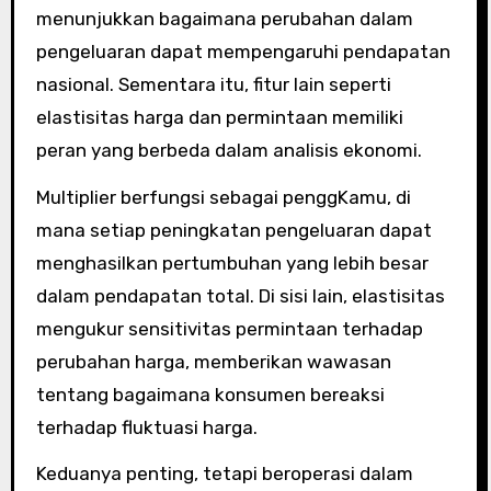
menunjukkan bagaimana perubahan dalam
pengeluaran dapat mempengaruhi pendapatan
nasional. Sementara itu, fitur lain seperti
elastisitas harga dan permintaan memiliki
peran yang berbeda dalam analisis ekonomi.
Multiplier berfungsi sebagai penggKamu, di
mana setiap peningkatan pengeluaran dapat
menghasilkan pertumbuhan yang lebih besar
dalam pendapatan total. Di sisi lain, elastisitas
mengukur sensitivitas permintaan terhadap
perubahan harga, memberikan wawasan
tentang bagaimana konsumen bereaksi
terhadap fluktuasi harga.
Keduanya penting, tetapi beroperasi dalam