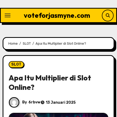
Skip
to
voteforjasmyne.com
content
Home
SLOT
Apa Itu Multiplier di Slot Online?
SLOT
Apa Itu Multiplier di Slot
Online?
By
6rbvw
13 Januari 2025