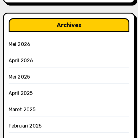
Archives
Mei 2026
April 2026
Mei 2025
April 2025
Maret 2025
Februari 2025