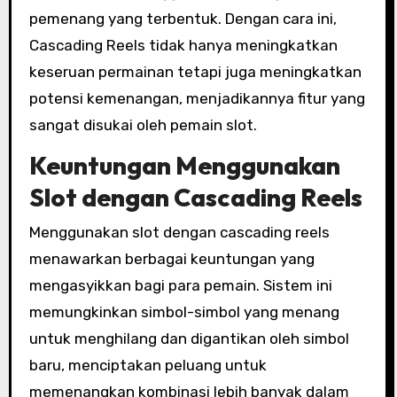
pemenang yang terbentuk. Dengan cara ini,
Cascading Reels tidak hanya meningkatkan
keseruan permainan tetapi juga meningkatkan
potensi kemenangan, menjadikannya fitur yang
sangat disukai oleh pemain slot.
Keuntungan Menggunakan
Slot dengan Cascading Reels
Menggunakan slot dengan cascading reels
menawarkan berbagai keuntungan yang
mengasyikkan bagi para pemain. Sistem ini
memungkinkan simbol-simbol yang menang
untuk menghilang dan digantikan oleh simbol
baru, menciptakan peluang untuk
memenangkan kombinasi lebih banyak dalam