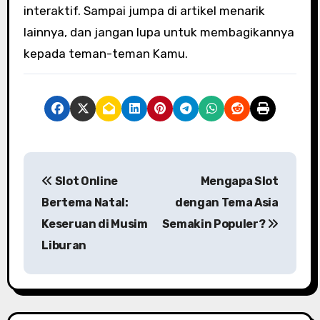
interaktif. Sampai jumpa di artikel menarik
lainnya, dan jangan lupa untuk membagikannya
kepada teman-teman Kamu.
N
Slot Online
Mengapa Slot
a
Bertema Natal:
dengan Tema Asia
v
Keseruan di Musim
Semakin Populer?
Liburan
i
g
a