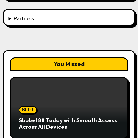
Partners
You Missed
SLOT
Sbobet88 Today with Smooth Access
Across All Devices