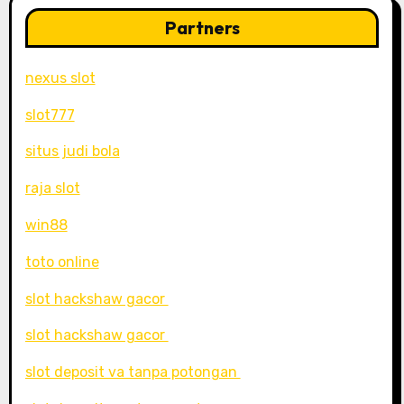
Partners
nexus slot
slot777
situs judi bola
raja slot
win88
toto online
slot hackshaw gacor
slot hackshaw gacor
slot deposit va tanpa potongan