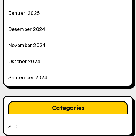
Januari 2025
Desember 2024
November 2024
Oktober 2024
September 2024
Categories
SLOT