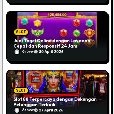
SLOT
Judi Togel Online dengan Layanan
Cepat dan Responsif 24 Jam
6rbvw
30 April 2026
SLOT
Slot 88 Terpercaya dengan Dukungan
Pelanggan Terbaik
6rbvw
27 April 2026