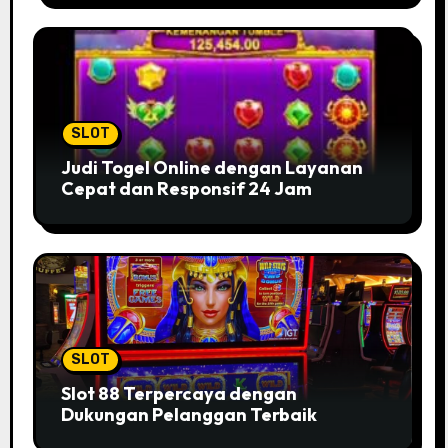
SLOT
Judi Togel Online dengan Layanan
Cepat dan Responsif 24 Jam
SLOT
Slot 88 Terpercaya dengan
Dukungan Pelanggan Terbaik