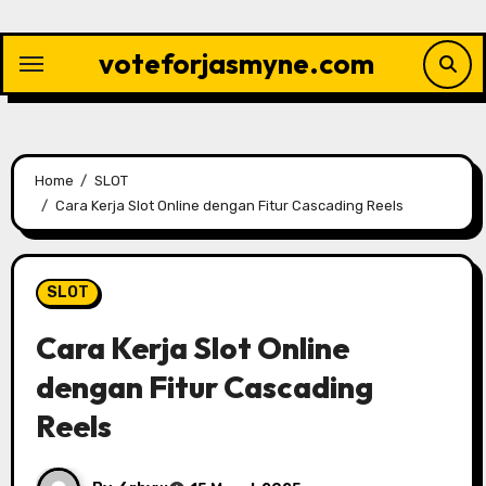
Skip
to
voteforjasmyne.com
content
Home
SLOT
Cara Kerja Slot Online dengan Fitur Cascading Reels
SLOT
Cara Kerja Slot Online
dengan Fitur Cascading
Reels