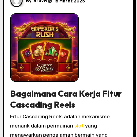
By
6rbvw
15 Maret 2025
Bagaimana Cara Kerja Fitur
Cascading Reels
Fitur Cascading Reels adalah mekanisme
menarik dalam permainan
slot
yang
menawarkan pengalaman bermain yang