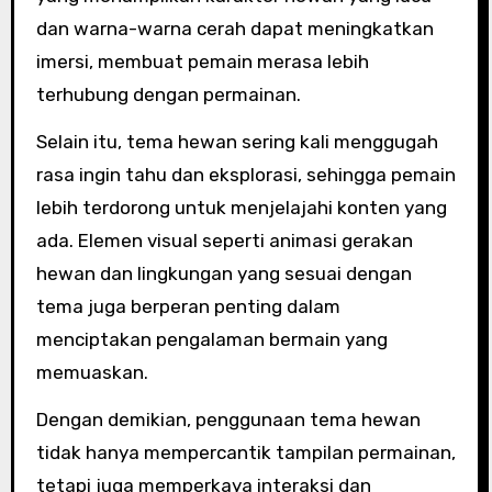
dan warna-warna cerah dapat meningkatkan
imersi, membuat pemain merasa lebih
terhubung dengan permainan.
Selain itu, tema hewan sering kali menggugah
rasa ingin tahu dan eksplorasi, sehingga pemain
lebih terdorong untuk menjelajahi konten yang
ada. Elemen visual seperti animasi gerakan
hewan dan lingkungan yang sesuai dengan
tema juga berperan penting dalam
menciptakan pengalaman bermain yang
memuaskan.
Dengan demikian, penggunaan tema hewan
tidak hanya mempercantik tampilan permainan,
tetapi juga memperkaya interaksi dan