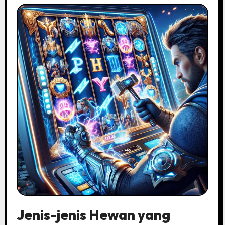
Jenis-jenis Hewan yang