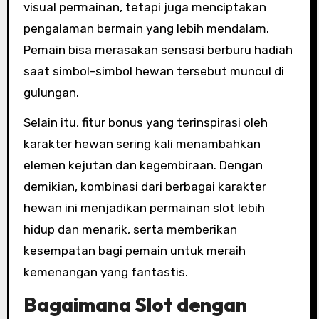
visual permainan, tetapi juga menciptakan
pengalaman bermain yang lebih mendalam.
Pemain bisa merasakan sensasi berburu hadiah
saat simbol-simbol hewan tersebut muncul di
gulungan.
Selain itu, fitur bonus yang terinspirasi oleh
karakter hewan sering kali menambahkan
elemen kejutan dan kegembiraan. Dengan
demikian, kombinasi dari berbagai karakter
hewan ini menjadikan permainan slot lebih
hidup dan menarik, serta memberikan
kesempatan bagi pemain untuk meraih
kemenangan yang fantastis.
Bagaimana Slot dengan