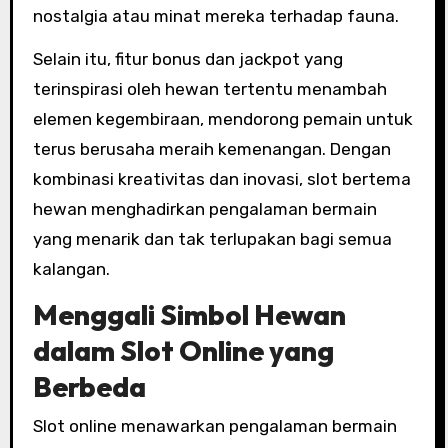
nostalgia atau minat mereka terhadap fauna.
Selain itu, fitur bonus dan jackpot yang
terinspirasi oleh hewan tertentu menambah
elemen kegembiraan, mendorong pemain untuk
terus berusaha meraih kemenangan. Dengan
kombinasi kreativitas dan inovasi, slot bertema
hewan menghadirkan pengalaman bermain
yang menarik dan tak terlupakan bagi semua
kalangan.
Menggali Simbol Hewan
dalam Slot Online yang
Berbeda
Slot online menawarkan pengalaman bermain