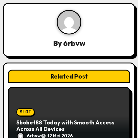
a
s
i
p
By
6rbvw
o
s
Related Post
SLOT
Sbobet88 Today with Smooth Access
Across All Devices
6rbvw
12 Mei 2026