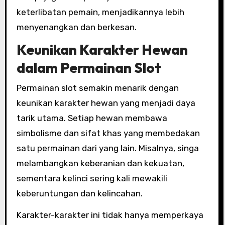
keterlibatan pemain, menjadikannya lebih
menyenangkan dan berkesan.
Keunikan Karakter Hewan
dalam Permainan Slot
Permainan slot semakin menarik dengan
keunikan karakter hewan yang menjadi daya
tarik utama. Setiap hewan membawa
simbolisme dan sifat khas yang membedakan
satu permainan dari yang lain. Misalnya, singa
melambangkan keberanian dan kekuatan,
sementara kelinci sering kali mewakili
keberuntungan dan kelincahan.
Karakter-karakter ini tidak hanya memperkaya