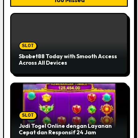
SLOT
Sbobet88 Today with Smooth Access
Across All Devices
SLOT
Judi Togel Online dengan Layanan
Cepat dan Responsif 24 Jam