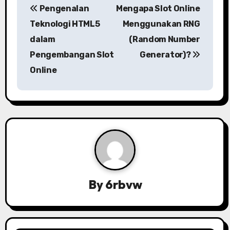
Pengenalan
Mengapa Slot Online
a
Teknologi HTML5
Menggunakan RNG
v
dalam
(Random Number
Pengembangan Slot
Generator)?
i
Online
g
a
s
i
p
o
By
6rbvw
s