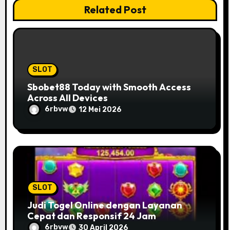
Related Post
SLOT
Sbobet88 Today with Smooth Access
Across All Devices
6rbvw
12 Mei 2026
SLOT
Judi Togel Online dengan Layanan
Cepat dan Responsif 24 Jam
6rbvw
30 April 2026