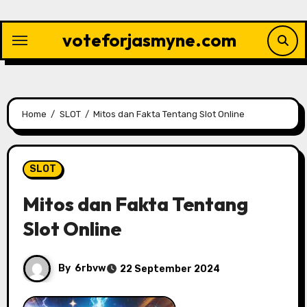
Skip
to
voteforjasmyne.com
content
Home
SLOT
Mitos dan Fakta Tentang Slot Online
SLOT
Mitos dan Fakta Tentang
Slot Online
By
6rbvw
22 September 2024