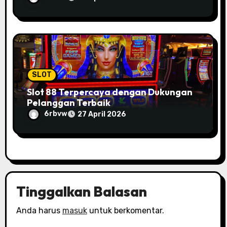
SLOT
Slot 88 Terpercaya dengan Dukungan
Pelanggan Terbaik
6rbvw
27 April 2026
Tinggalkan Balasan
Anda harus
masuk
untuk berkomentar.