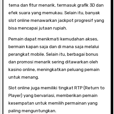
tema dan fitur menarik, termasuk grafik 3D dan
efek suara yang memukau. Selain itu, banyak
slot online menawarkan jackpot progresif yang
bisa mencapai jutaan rupiah.
Pemain dapat menikmati kemudahan akses,
bermain kapan saja dan di mana saja melalui
perangkat mobile. Selain itu, berbagai bonus
dan promosi menarik sering ditawarkan oleh
kasino online, meningkatkan peluang pemain
untuk menang.
Slot online juga memiliki tingkat RTP (Return to
Player) yang bervariasi, memberikan pemain
kesempatan untuk memilih permainan yang
paling menguntungkan.