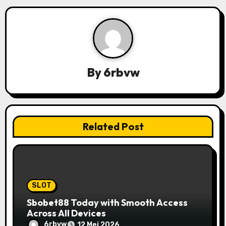
a
s
i
p
By
6rbvw
o
s
Related Post
SLOT
Sbobet88 Today with Smooth Access
Across All Devices
6rbvw
12 Mei 2026