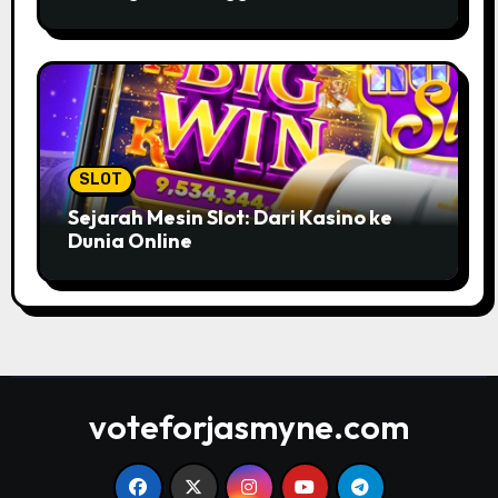
SLOT
Sejarah Mesin Slot: Dari Kasino ke
Dunia Online
voteforjasmyne.com