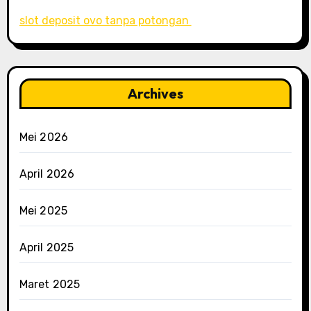
slot deposit ovo tanpa potongan
Archives
Mei 2026
April 2026
Mei 2025
April 2025
Maret 2025