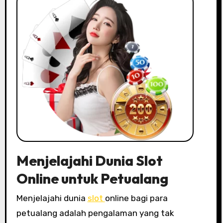
Menjelajahi Dunia Slot
Online untuk Petualang
Menjelajahi dunia
slot
online bagi para
petualang adalah pengalaman yang tak