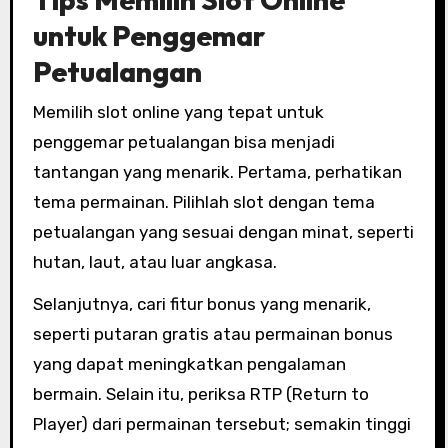
untuk Penggemar
Petualangan
Memilih slot online yang tepat untuk
penggemar petualangan bisa menjadi
tantangan yang menarik. Pertama, perhatikan
tema permainan. Pilihlah slot dengan tema
petualangan yang sesuai dengan minat, seperti
hutan, laut, atau luar angkasa.
Selanjutnya, cari fitur bonus yang menarik,
seperti putaran gratis atau permainan bonus
yang dapat meningkatkan pengalaman
bermain. Selain itu, periksa RTP (Return to
Player) dari permainan tersebut; semakin tinggi